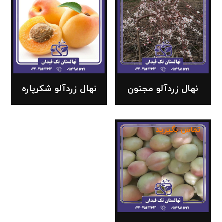
نهال زردآلو مجنون
نهال زردآلو شکرپاره
تماس بگیرید