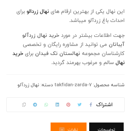
این نهال یکی از بهترین ارقام های
نهال زردالو
برای
احداث باغ زردآلو میباشد.
جهت اطلاعات بیشتر در مورد
خرید نهال زردآلو
آیباتان
می توانید از مشاوره رایگان و تخصصی
کارشناسان مجموعه
نهالستان تک فیدان
برای
خرید
نهال
سالم و مرغوب بهرمند گردید.
شناسه محصول:
takfidan-zarda-7
دسته:
نهال زردآلو
توضیحات
نظرات
0